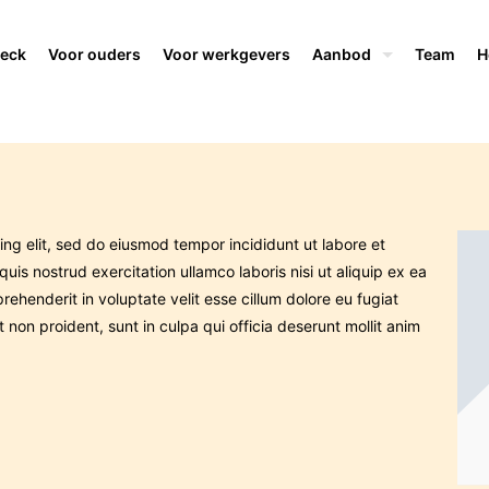
deck
Voor ouders
Voor werkgevers
Aanbod
Team
H
ng elit, sed do eiusmod tempor incididunt ut labore et
is nostrud exercitation ullamco laboris nisi ut aliquip ex ea
ehenderit in voluptate velit esse cillum dolore eu fugiat
 non proident, sunt in culpa qui officia deserunt mollit anim