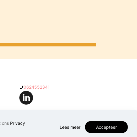
0624552341
t ons
Privacy
Lees meer
Accepteer