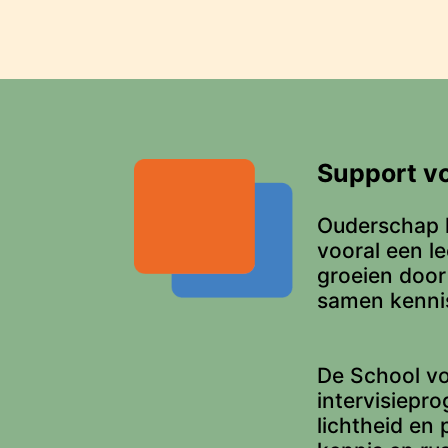
Support v
Ouderschap l
vooral een l
groeien door 
samen kennis
De School v
intervisiepr
lichtheid en 