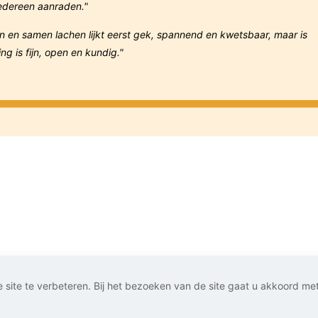
iedereen aanraden."
n en samen lachen lijkt eerst gek, spannend en kwetsbaar, maar is
g is fijn, open en kundig."
 site te verbeteren. Bij het bezoeken van de site gaat u akkoord me
den. 2026 |
Webshop laten maken
: Chuck's