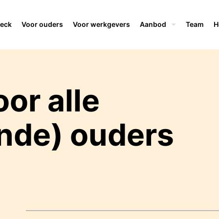
deck
Voor ouders
Voor werkgevers
Aanbod
Team
H
or alle
nde) ouders