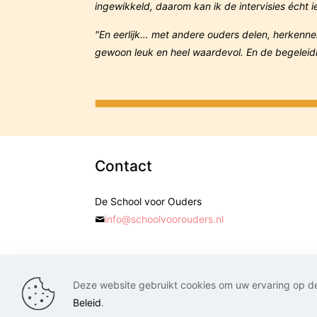
ingewikkeld, daarom kan ik de intervisies écht 
"En eerlijk… met andere ouders delen, herkenne
gewoon leuk en heel waardevol. En de begeleidin
Contact
De School voor Ouders
info@schoolvoorouders.nl
Deze website gebruikt cookies om uw ervaring op de
© School Voor Ouders. Alle rechten voorbehou
Beleid
.